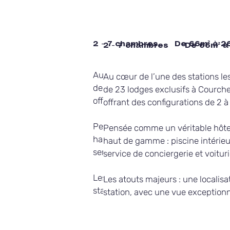
2 - 7 chambres
De 66m² à 2
2 - 7 chambres
De 66m² à
Au cœur de l’une des stations les p
Au cœur de l’une des stations les
de 23 lodges exclusifs à Courcheve
de 23 lodges exclusifs à Courche
offrant des configurations de 2 à 7
offrant des configurations de 2 
Pensée comme un véritable hôtel 5 
Pensée comme un véritable hôtel 
haut de gamme : piscine intérieure,
haut de gamme : piscine intérieu
service de conciergerie et voiturier
service de conciergerie et voituri
Les atouts majeurs : une localisati
Les atouts majeurs : une localisa
station, avec une vue exceptionnel
station, avec une vue exceptionn