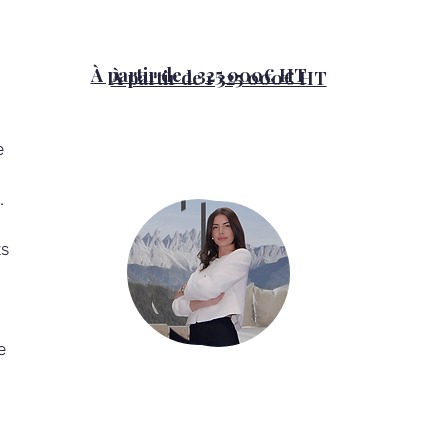
À partir de 1 325 000€ HT
À partir de 1 325 000€ HT
e 
Vous souhaitez
 
visiter ?
.
s 
e 
Marion Bordet
Marion Bordet
+41 79 908 1810
+41 79 908 1810