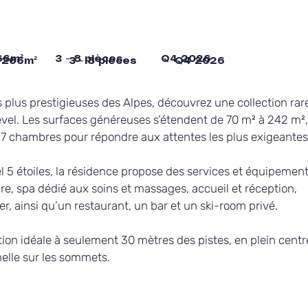
66m²
3 - 8 pièces
Q4 2026
 266m²
3 - 8 pièces
Q4 2026
lus prestigieuses des Alpes, découvrez une collection rare 
 plus prestigieuses des Alpes, découvrez une collection rar
l. Les surfaces généreuses s’étendent de 70 m² à 242 m², 
vel. Les surfaces généreuses s’étendent de 70 m² à 242 m²,
 chambres pour répondre aux attentes les plus exigeantes.
à 7 chambres pour répondre aux attentes les plus exigeantes
étoiles, la résidence propose des services et équipements 
5 étoiles, la résidence propose des services et équipement
 spa dédié aux soins et massages, accueil et réception, 
re, spa dédié aux soins et massages, accueil et réception, 
, ainsi qu’un restaurant, un bar et un ski-room privé.
er, ainsi qu’un restaurant, un bar et un ski-room privé.
on idéale à seulement 30 mètres des pistes, en plein centre 
tion idéale à seulement 30 mètres des pistes, en plein centr
le sur les sommets.
elle sur les sommets.