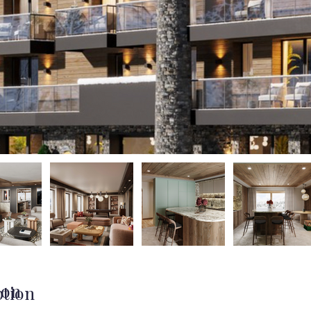
ion
ption