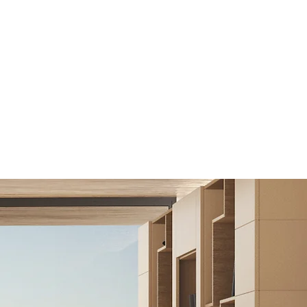
Vous êtes non-résident ?
Nous vous accompagnons
dans la structuration juridique,
fiscale, financière et
opérationnelle de vos projets
immobiliers en France.