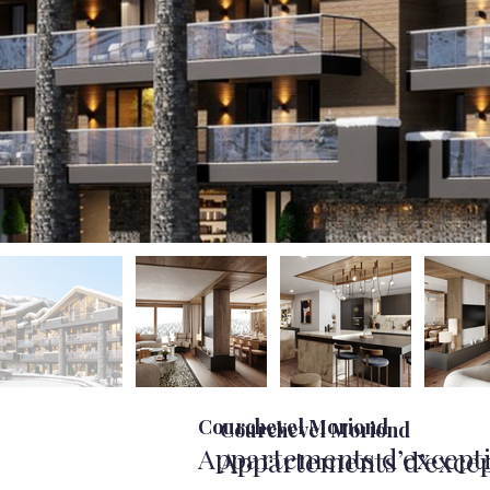
Courchevel Moriond
Courchevel Moriond
Appartements d’except
Appartements d’exce