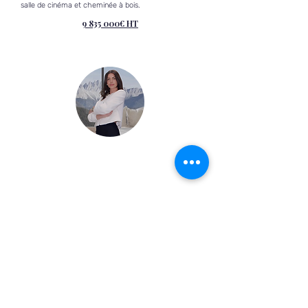
salle de cinéma et cheminée à bois.
9 835 000
€ HT
Vous souhaitez visiter ?
Marion Bordet
+41 79 908 1810
Vous êtes non-résident ?
Nous vous accompagnons dans la
structuration juridique, fiscale,
financière et opérationnelle de vos
projets immobiliers en France.