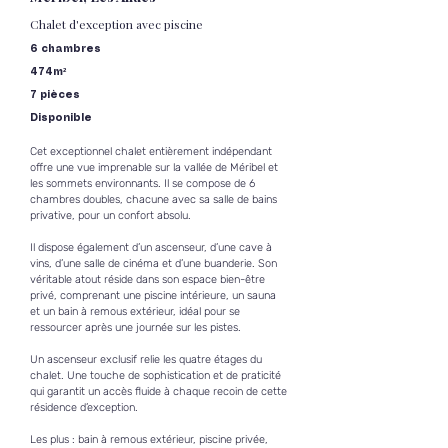
Chalet d'exception avec piscine
6 chambres
474m²
7 pièces
Disponible
Cet exceptionnel chalet entièrement indépendant 
offre une vue imprenable sur la vallée de Méribel et 
les sommets environnants. Il se compose de 6 
chambres doubles, chacune avec sa salle de bains 
privative, pour un confort absolu.
Il dispose également d’un ascenseur, d’une cave à 
vins, d’une salle de cinéma et d’une buanderie. Son 
véritable atout réside dans son espace bien-être 
privé, comprenant une piscine intérieure, un sauna 
et un bain à remous extérieur, idéal pour se 
ressourcer après une journée sur les pistes. 
Un ascenseur exclusif relie les quatre étages du 
chalet. Une touche de sophistication et de praticité 
qui garantit un accès fluide à chaque recoin de cette 
résidence d’exception.
Les plus : bain à remous extérieur, piscine privée, 