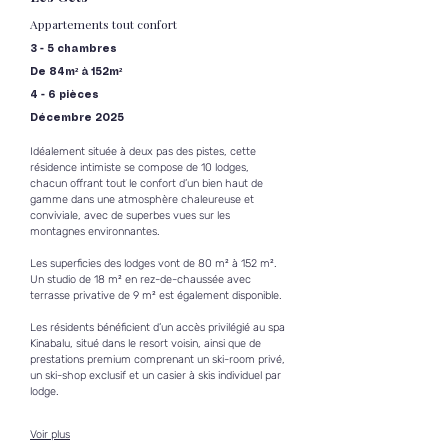
Appartements tout confort
3 - 5 chambres
De 84m² à 152m²
4 - 6 pièces
Décembre 2025
Idéalement située à deux pas des pistes, cette 
résidence intimiste se compose de 10 lodges, 
chacun offrant tout le confort d’un bien haut de 
gamme dans une atmosphère chaleureuse et 
conviviale, avec de superbes vues sur les 
montagnes environnantes.
Les superficies des lodges vont de 80 m² à 152 m². 
Un studio de 18 m² en rez-de-chaussée avec 
terrasse privative de 9 m² est également disponible.
Les résidents bénéficient d’un accès privilégié au spa 
Kinabalu, situé dans le resort voisin, ainsi que de 
prestations premium comprenant un ski-room privé, 
un ski-shop exclusif et un casier à skis individuel par 
lodge.
Voir plus