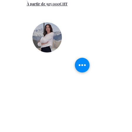
À partir de 925 000€ HT
Vous souhaitez visiter ?
Marion Bordet
+41 79 908 1810
Vous êtes non-résident ?
Nous vous accompagnons dans la
structuration juridique, fiscale,
financière et opérationnelle de vos
projets immobiliers en France.