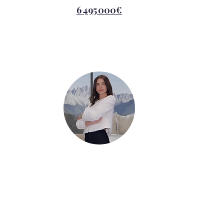
6 495 000€
Vous souhaitez
visiter ?
Marion Bordet
+41 79 908 1810
Vous êtes non-résident ?
Nous vous accompagnons