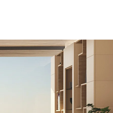
dans la structuration juridique,
fiscale, financière et
opérationnelle de vos projets
immobiliers en France.