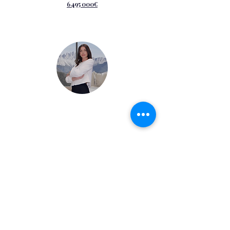
6 495 000
€
Vous souhaitez visiter ?
Marion Bordet
+41 79 908 1810
Vous êtes non-résident ?
Nous vous accompagnons dans la
structuration juridique, fiscale,
financière et opérationnelle de vos
projets immobiliers en France.